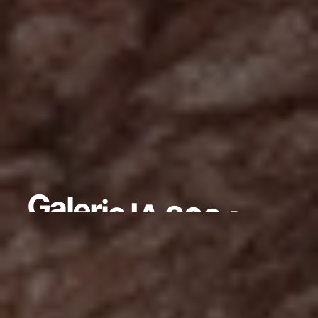
G
a
l
e
r
i
e
I
A
2
0
2
4
0
1
I
A