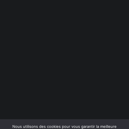
Instagram
LinkedIn
Behance
Dribbble
info@crea-volution.ch
Politique de confidentialité
Nous utilisons des cookies pour vous garantir la meilleure