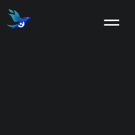
Régional
Né et élevé sur La
Côte, j'y vis depuis
plus d'un demi-siècle
et chaque jour, je suis