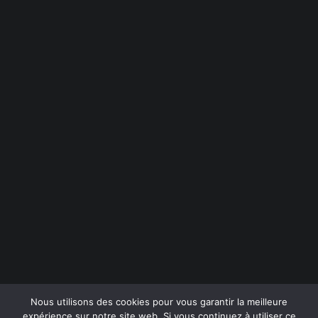
9
9
%
Instagram
LinkedIn
Behance
1
0
0
Dribbble
info@crea-volution.ch
Politique de confidentialité
Nous utilisons des cookies pour vous garantir la meilleure
expérience sur notre site web. Si vous continuez à utiliser ce