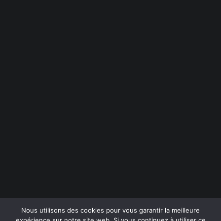
9
9
%
Instagram
LinkedIn
Behance
1
0
0
Dribbble
info@crea-volution.ch
Politique de confidentialité
Nous utilisons des cookies pour vous garantir la meilleure
expérience sur notre site web. Si vous continuez à utiliser ce